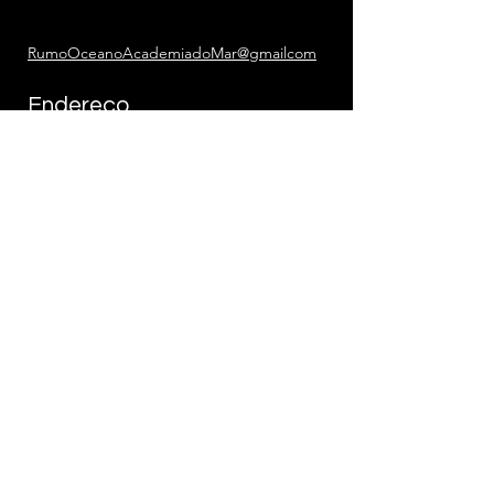
RumoOceanoAcademiadoMar@gmailcom
Endereço
Rua Praia Grande 120 - Perequê Açu
Ubatuba - SP,
11695-282
Siga
LinkedIn
Facebook
Instagram
Local dos Treinamentos