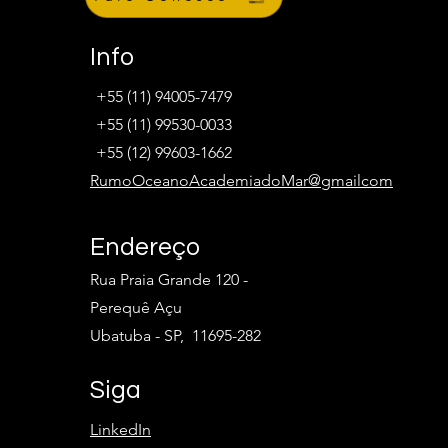
Info
+55 (11) 94005-7479
+55 (11) 99530-0033
+55 (12) 99603-1662
RumoOceanoAcademiadoMar@gmailcom
Endereço
Rua Praia Grande 120 -
Perequê Açu
Ubatuba - SP, 11695-282
Siga
LinkedIn