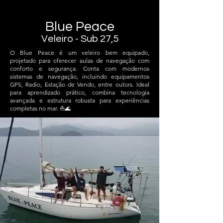
Blue Peace
Veleiro - Sub 27,5
O Blue Peace é um veleiro bem equipado,
projetado para oferecer aulas de navegação com
conforto e segurança. Conta com modernos
sistemas de navegação, incluindo equipamentos
GPS, Radio, Estação de Vendo, entre outors. Ideal
para aprendizado prático, combina tecnologia
avançada e estrutura robusta para experiências
completas no mar. ⛵🌊