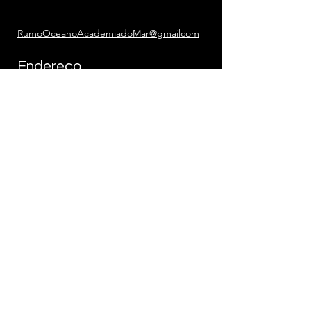
RumoOceanoAcademiadoMar@gmailcom
Endereço
Rua Praia Grande 120 - Perequê Açu
Ubatuba - SP,
11695-282
Siga
LinkedIn
Facebook
Instagram
Local dos Treinamentos