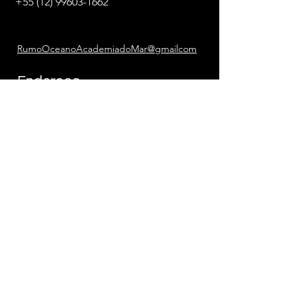
+55 (12) 99603-1662
RumoOceanoAcademiadoMar@gmailcom
Endereço
Rua Praia Grande 120 - Perequê Açu
Ubatuba - SP,
11695-282
Siga
LinkedIn
Facebook
Instagram
Local dos Treinamentos