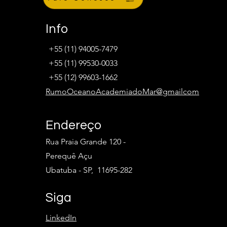
Info
+55 (11) 94005-7479
+55 (11) 99530-0033
+55 (12) 99603-1662
RumoOceanoAcademiadoMar@gmailcom
Endereço
Rua Praia Grande 120 -
Perequê Açu
Ubatuba - SP, 11695-282
Siga
LinkedIn